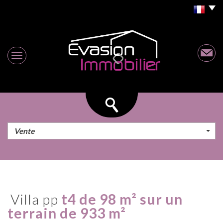
Vente
villa pp
t4 de 98 m² sur un
terrain de 933 m²