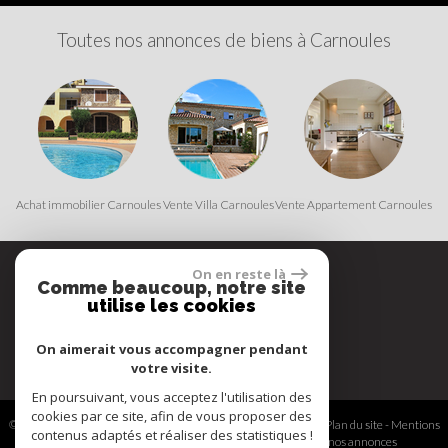
Toutes nos annonces de biens à Carnoules
Achat immobilier Carnoules
Vente Villa Carnoules
Vente Appartement Carnoules
On en reste là
Comme beaucoup, notre site
Espace propriétaire
utilise les cookies
On aimerait vous accompagner pendant
votre visite.
En poursuivant, vous acceptez l'utilisation des
cookies par ce site, afin de vous proposer des
© 2026 | Tous droits réservés | Traduction powered by Google -
Plan du site
-
Mentions
contenus adaptés et réaliser des statistiques !
légales
-
Nos honoraires
-
Partenaires
-
Admin
-
Toutes nos annonces