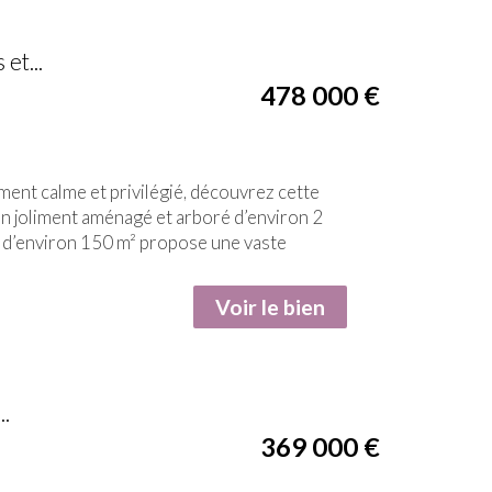
et...
478 000
€
t calme et privilégié, découvrez cette
in joliment aménagé et arboré d’environ 2
la d’environ 150 m² propose une vaste
Voir le bien
..
369 000
€