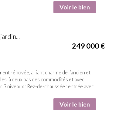
Voir le bien
ardin...
249 000
€
ent rénovée, alliant charme de l’ancien et
les, à deux pas des commodités et avec
 3 niveaux : Rez-de-chaussée : entrée avec
Voir le bien