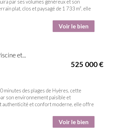
uira par ses volumes généreux et son
rain plat, clos et paysagé de 1 733 m², elle
Voir le bien
cine et...
525 000
€
0 minutes des plages de Hyères, cette
par son environnement paisible et
 authenticité et confort moderne, elle offre
Voir le bien