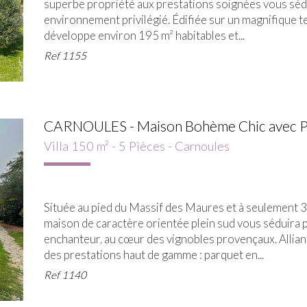
superbe propriété aux prestations soignées vous séd
environnement privilégié. Édifiée sur un magnifique ter
développe environ 195 m² habitables et...
Ref
1155
CARNOULES - Maison Bohème Chic avec Pis
Villa 150 m² - 5 Pièces - Carnoules
Située au pied du Massif des Maures et à seulement 3
maison de caractère orientée plein sud vous séduira 
enchanteur, au cœur des vignobles provençaux. Alliant
des prestations haut de gamme : parquet en...
Ref
1140