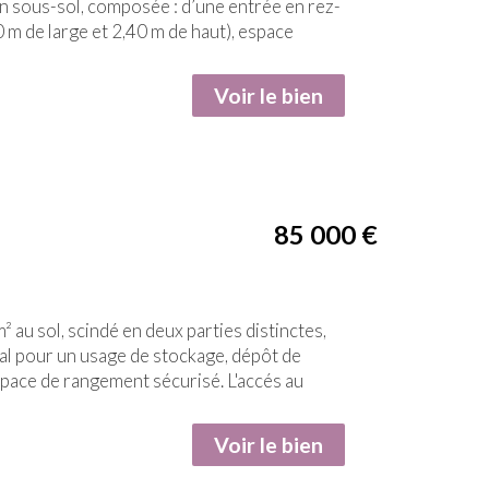
en sous-sol, composée : d’une entrée en rez-
 m de large et 2,40 m de haut), espace
Voir le bien
85 000
€
sol, scindé en deux parties distinctes,
éal pour un usage de stockage, dépôt de
space de rangement sécurisé. L'accés au
Voir le bien