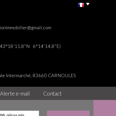
ionimmobilier@gmail.com
 (43°18'11.8"N 6°14'14.8"E)
iale Intermarché, 83660 CARNOULES
alerte e-mail
contact