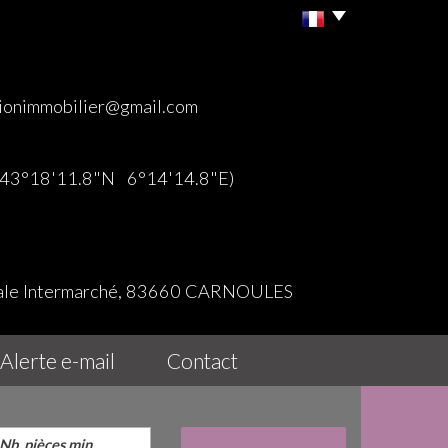
ionimmobilier@gmail.com
 (43°18'11.8"N 6°14'14.8"E)
iale Intermarché, 83660 CARNOULES
alerte e-mail
contact