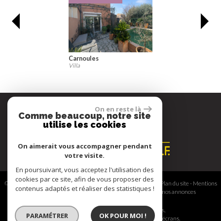
Carnoules
Villa
On en reste là
Comme beaucoup, notre site
Espace propriétaire
utilise les cookies
On aimerait vous accompagner pendant
votre visite.
En poursuivant, vous acceptez l'utilisation des
cookies par ce site, afin de vous proposer des
© 2026 | Tous droits réservés | Traduction powered by Google -
Plan du site
-
Mentions
contenus adaptés et réaliser des statistiques !
légales
-
Nos honoraires
-
Partenaires
-
Admin
-
Toutes nos annonces
Site internet compatible multi-supports,
PARAMÉTRER
OK POUR MOI !
un seul site adaptable à tous les types d'écrans.