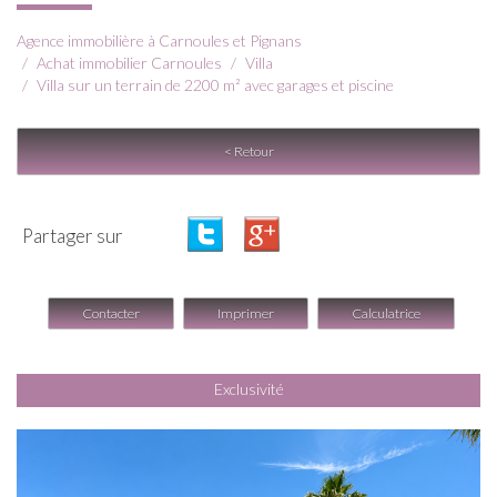
Agence immobilière à Carnoules et Pignans
Achat immobilier Carnoules
Villa
Villa sur un terrain de 2200 m² avec garages et piscine
< Retour
Partager sur
Contacter
Imprimer
Calculatrice
Exclusivité