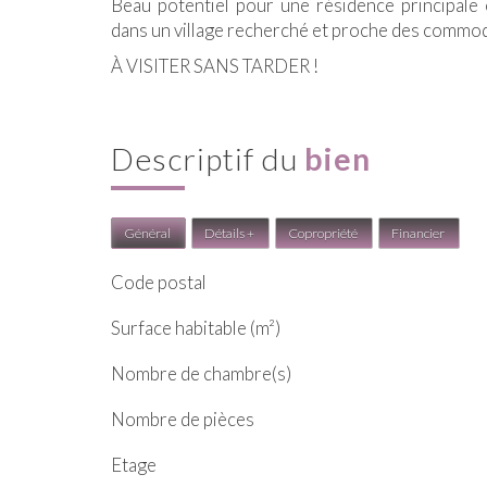
Beau potentiel pour une résidence principale 
dans un village recherché et proche des commod
À VISITER SANS TARDER !
descriptif du
bien
Général
Détails +
Copropriété
Financier
Code postal
Surface habitable (m²)
Nombre de chambre(s)
Nombre de pièces
Etage