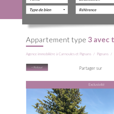
Type de bien
appartement type
3 avec 
Agence immobilière à Carnoules et Pignans
Pignans
< Retour
Partager sur
Exclusivité