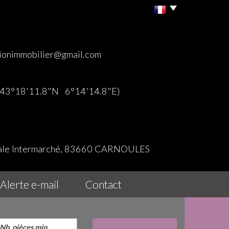
ionimmobilier@gmail.com
 (43°18'11.8"N 6°14'14.8"E)
iale Intermarché, 83660 CARNOULES
alerte e-mail
contact