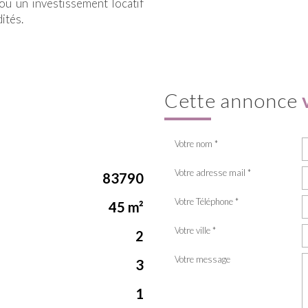
ou un investissement locatif
ités.
cette annonce
Votre nom *
Votre adresse mail *
83790
Votre Téléphone *
45 m²
Votre ville *
2
Votre message
3
1