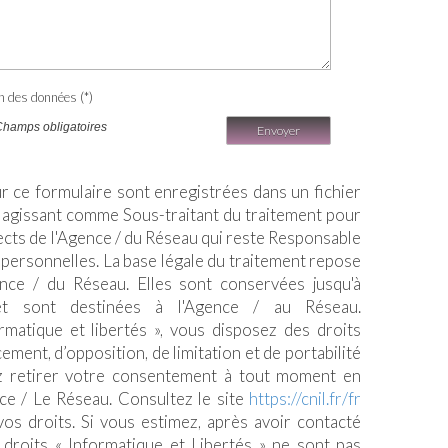
on des données (*)
Champs obligatoires
Envoyer
ur ce formulaire sont enregistrées dans un fichier
 agissant comme Sous-traitant du traitement pour
pects de l'Agence / du Réseau qui reste Responsable
personnelles. La base légale du traitement repose
gence / du Réseau. Elles sont conservées jusqu'à
t sont destinées à l'Agence / au Réseau.
matique et libertés », vous disposez des droits
acement, d’opposition, de limitation et de portabilité
 retirer votre consentement à tout moment en
ce / Le Réseau. Consultez le site
https://cnil.fr/fr
vos droits. Si vous estimez, après avoir contacté
 droits « Informatique et Libertés » ne sont pas