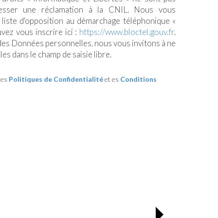
esser une réclamation à la CNIL. Nous vous
a liste d'opposition au démarchage téléphonique «
uvez vous inscrire ici :
https://www.bloctel.gouv.fr
.
 des Données personnelles, nous vous invitons à ne
es dans le champ de saisie libre.
les
Politiques de Confidentialité
et es
Conditions