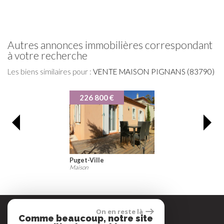
autres annonces immobilières correspondant
à votre recherche
Les biens similaires pour :
VENTE MAISON PIGNANS (83790)
226 800 €
Puget-Ville
Maison
On en reste là
Comme beaucoup, notre site
Espace propriétaire