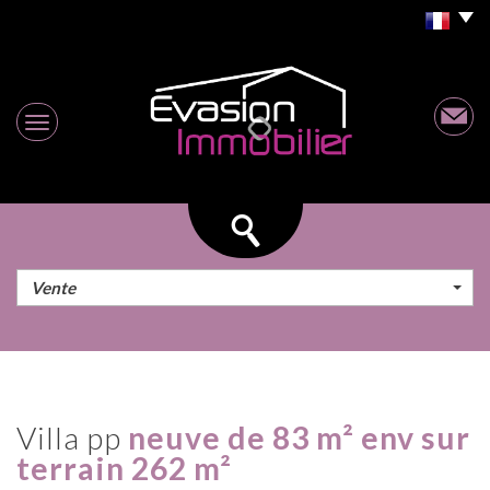
Vente
villa pp
neuve de 83 m² env sur
terrain 262 m²