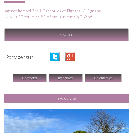
Agence immobilière à Carnoules et Pignans
Pignans
Villa PP neuve de 83 m² env sur terrain 262 m²
< Retour
Partager sur
Contacter
Imprimer
Calculatrice
Exclusivité