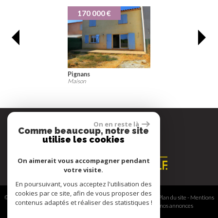
170 000 €
19
Pignans
Pignan
Maison
Maison
On en reste là
Comme beaucoup, notre site
Espace propriétaire
utilise les cookies
On aimerait vous accompagner pendant
votre visite.
En poursuivant, vous acceptez l'utilisation des
cookies par ce site, afin de vous proposer des
© 2026 | Tous droits réservés | Traduction powered by Google -
Plan du site
-
Mentions
contenus adaptés et réaliser des statistiques !
légales
-
Nos honoraires
-
Partenaires
-
Admin
-
Toutes nos annonces