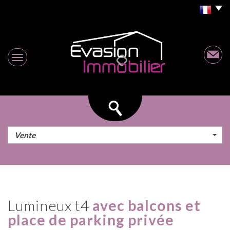
Vente
lumineux t4
avec balcons et
place de parking privée