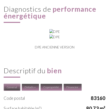
diagnostics de
performance
énergétique
DPE ANCIENNE VERSION
descriptif du
bien
Général
Détails +
Copropriété
Financier
83160
Code postal
80,73 m²
Surface habitable (m²)