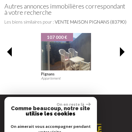
autres annonces immobilières correspondant
à votre recherche
Les biens similaires pour :
VENTE MAISON PIGNANS (83790)
107 000 €
Pignans
Appartement
On en reste là
Comme beaucoup, notre site
Espace propriétaire
utilise les cookies
On aimerait vous accompagner pendant