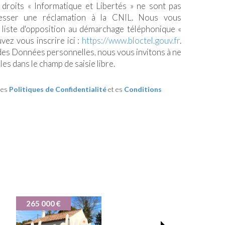
 droits « Informatique et Libertés » ne sont pas
esser une réclamation à la CNIL. Nous vous
a liste d'opposition au démarchage téléphonique «
uvez vous inscrire ici :
https://www.bloctel.gouv.fr
.
 des Données personnelles, nous vous invitons à ne
es dans le champ de saisie libre.
les
Politiques de Confidentialité
et es
Conditions
299 000 €
270 000 €