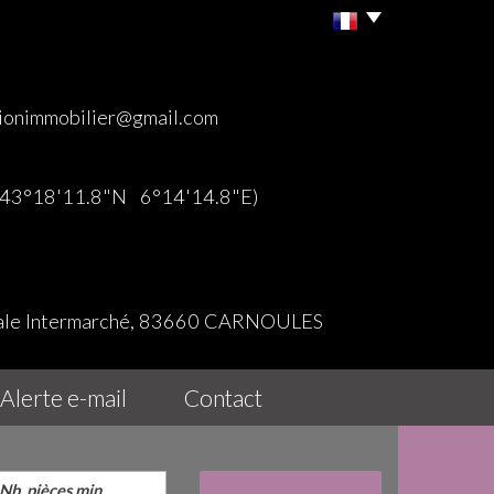
ionimmobilier@gmail.com
 (43°18'11.8"N 6°14'14.8"E)
iale Intermarché, 83660 CARNOULES
alerte e-mail
contact