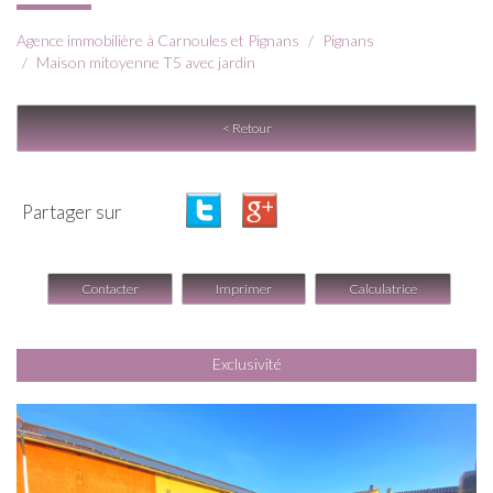
Agence immobilière à Carnoules et Pignans
Pignans
Maison mitoyenne T5 avec jardin
< Retour
Partager sur
Contacter
Imprimer
Calculatrice
Exclusivité