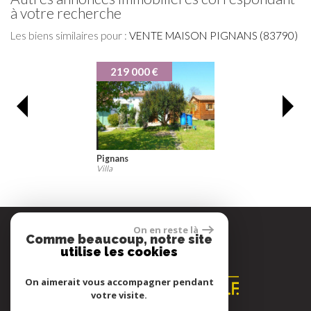
à votre recherche
Les biens similaires pour :
VENTE MAISON PIGNANS (83790)
219 000 €
Pignans
Villa
On en reste là
Comme beaucoup, notre site
Espace propriétaire
utilise les cookies
On aimerait vous accompagner pendant
votre visite.