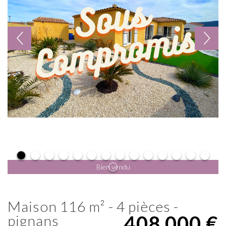
Bien vendu
maison 116 m² - 4 pièces -
408 000
€
pignans