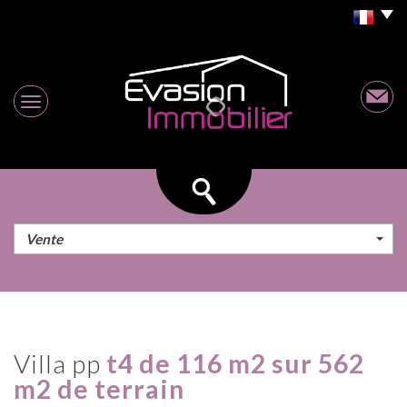
Vente
villa pp
t4 de 116 m2 sur 562
m2 de terrain