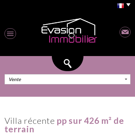
Vente
villa récente
pp sur 426 m² de
terrain