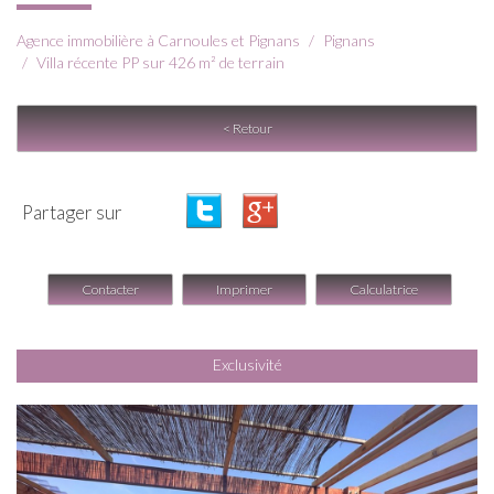
Agence immobilière à Carnoules et Pignans
Pignans
Villa récente PP sur 426 m² de terrain
< Retour
Partager sur
Contacter
Imprimer
Calculatrice
Exclusivité