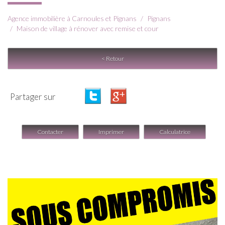
Agence immobilière à Carnoules et Pignans
Pignans
Maison de village à rénover avec remise et cour
< Retour
Partager sur
Contacter
Imprimer
Calculatrice