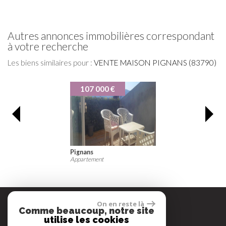
autres annonces immobilières correspondant
à votre recherche
Les biens similaires pour :
VENTE MAISON PIGNANS (83790)
107 000 €
76 00
Pignans
Pignans
Appartement
Cabanon
On en reste là
Comme beaucoup, notre site
Espace propriétaire
utilise les cookies