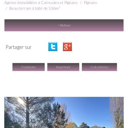
Agence immobilière à Carnoules et Pignans
Pignans
Beau terrain à bâtir de 536m²
< Retour
Partager sur
Contacter
Imprimer
Calculatrice