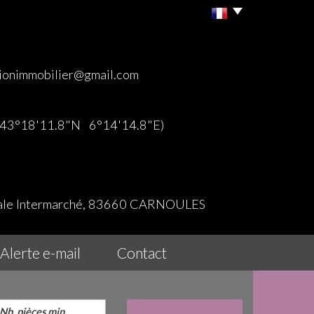
ionimmobilier@gmail.com
 (43°18'11.8"N 6°14'14.8"E)
iale Intermarché, 83660 CARNOULES
alerte e-mail
contact