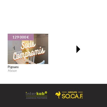
137 000 €
127 500 €
Pignans
Pignans
Maison
Appartement