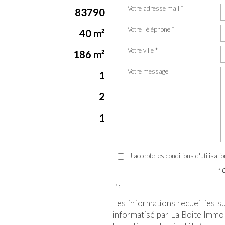
Votre adresse mail *
83790
Votre Téléphone *
40 m²
Votre ville *
186 m²
Votre message
1
2
1
J'accepte les conditions d'utilisati
* 
* :
Les informations recueillies s
informatisé par La Boite Immo