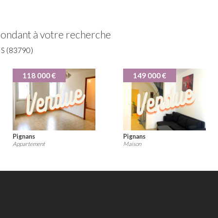
pondant à votre recherche
 (83790)
139 000 €
130 000 €
La Londe-les-Maures
Pignans
Rez de jardin
Maison