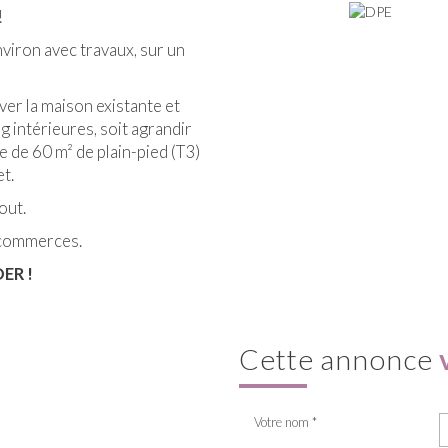
!
viron avec travaux, sur un
over la maison existante et
g intérieures, soit agrandir
 de 60 m² de plain-pied (T3)
et.
gout.
s commerces.
ER !
cette annonce
Votre nom *