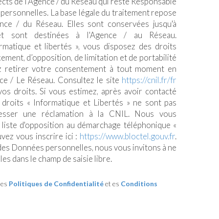
pects de l'Agence / du Réseau qui reste Responsable
personnelles. La base légale du traitement repose
gence / du Réseau. Elles sont conservées jusqu'à
t sont destinées à l'Agence / au Réseau.
matique et libertés », vous disposez des droits
acement, d’opposition, de limitation et de portabilité
 retirer votre consentement à tout moment en
ce / Le Réseau. Consultez le site
https://cnil.fr/fr
vos droits. Si vous estimez, après avoir contacté
 droits « Informatique et Libertés » ne sont pas
esser une réclamation à la CNIL. Nous vous
a liste d'opposition au démarchage téléphonique «
uvez vous inscrire ici :
https://www.bloctel.gouv.fr
.
 des Données personnelles, nous vous invitons à ne
es dans le champ de saisie libre.
les
Politiques de Confidentialité
et es
Conditions