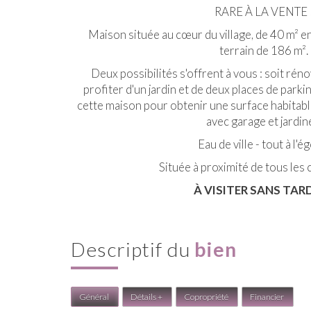
RARE À LA VENTE 
Maison située au cœur du village, de 40 m² en
terrain de 186 m².
Deux possibilités s'offrent à vous : soit rén
profiter d'un jardin et de deux places de parkin
cette maison pour obtenir une surface habitable
avec garage et jardin
Eau de ville - tout à l'é
Située à proximité de tous le
À VISITER SANS TARD
descriptif du
bien
Général
Détails +
Copropriété
Financier