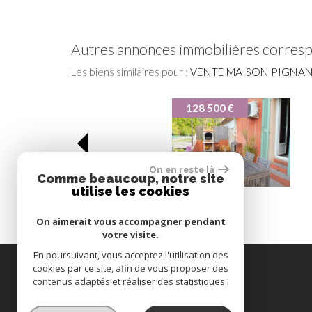
autres annonces immobilières corres
Les biens similaires pour :
VENTE MAISON PIGNANS
129 000 €
On en reste là
Comme beaucoup, notre site
utilise les cookies
Pignans
Maison
On aimerait vous accompagner pendant
votre visite.
En poursuivant, vous acceptez l'utilisation des
cookies par ce site, afin de vous proposer des
Espace propriétaire
contenus adaptés et réaliser des statistiques !