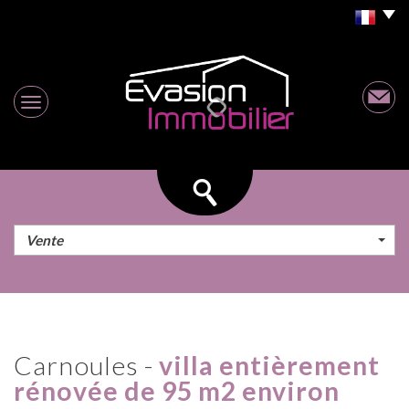
Vente
carnoules -
villa entièrement
rénovée de 95 m2 environ