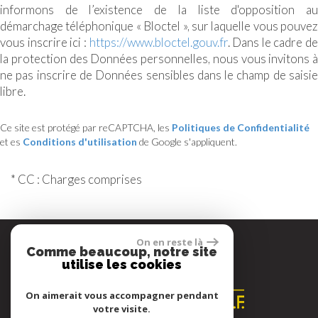
informons de l’existence de la liste d'opposition au
démarchage téléphonique « Bloctel », sur laquelle vous pouvez
vous inscrire ici :
https://www.bloctel.gouv.fr
. Dans le cadre de
la protection des Données personnelles, nous vous invitons à
ne pas inscrire de Données sensibles dans le champ de saisie
libre.
Ce site est protégé par reCAPTCHA, les
Politiques de Confidentialité
et es
Conditions d'utilisation
de Google s'appliquent.
* CC : Charges comprises
On en reste là
Comme beaucoup, notre site
Espace propriétaire
utilise les cookies
On aimerait vous accompagner pendant
votre visite.