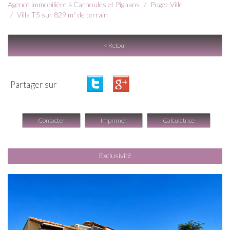
Agence immobilière à Carnoules et Pignans
Puget-Ville
Villa T5 sur 829 m² de terrain
< Retour
Partager sur
Contacter
Imprimer
Calculatrice
Exclusivité