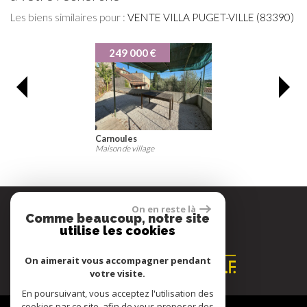
Les biens similaires pour :
VENTE VILLA PUGET-VILLE (83390)
249 000 €
Carnoules
Ca
Maison de village
Vill
On en reste là
Comme beaucoup, notre site
Espace propriétaire
utilise les cookies
On aimerait vous accompagner pendant
votre visite.
En poursuivant, vous acceptez l'utilisation des
cookies par ce site, afin de vous proposer des