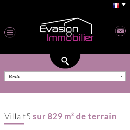
Vente
villa t5
sur 829 m² de terrain