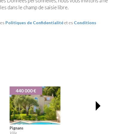
 des Données personnelles, nous vous invitons à ne
es dans le champ de saisie libre.
les
Politiques de Confidentialité
et es
Conditions
€
365 000 €
Carnoules
Villa