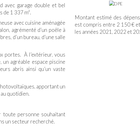
ed avec garage double et bel
os de 1 337 m².
Montant estimé des dépense
ineuse avec cuisine aménagée
est compris entre 2 150 € et
salon, agrémenté d’un poêle à
les années 2021, 2022 et 2
res, d’un bureau, d’une salle
 portes. À l’extérieur, vous
, un agréable espace piscine
eurs abris ainsi qu’un vaste
hotovoltaïques, apportant un
au quotidien.
ur toute personne souhaitant
dans un secteur recherché.