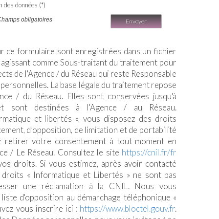
on des données (*)
Champs obligatoires
Envoyer
ur ce formulaire sont enregistrées dans un fichier
 agissant comme Sous-traitant du traitement pour
pects de l'Agence / du Réseau qui reste Responsable
personnelles. La base légale du traitement repose
gence / du Réseau. Elles sont conservées jusqu'à
t sont destinées à l'Agence / au Réseau.
matique et libertés », vous disposez des droits
acement, d’opposition, de limitation et de portabilité
 retirer votre consentement à tout moment en
ce / Le Réseau. Consultez le site
https://cnil.fr/fr
vos droits. Si vous estimez, après avoir contacté
 droits « Informatique et Libertés » ne sont pas
esser une réclamation à la CNIL. Nous vous
a liste d'opposition au démarchage téléphonique «
uvez vous inscrire ici :
https://www.bloctel.gouv.fr
.