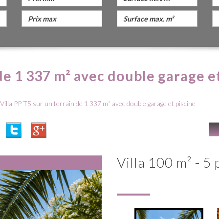
 de 1 337 m² avec double garage e
Villa PP T5 sur un terrain de 1 337 m² avec double garage et piscine
villa 100 m² - 5