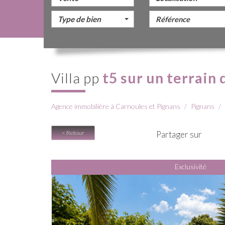
Type de bien
villa pp
t5 sur un terrain
Agence immobilière à Carnoules et Pignans
Pignans
< Retour
Partager sur
Exclusivité