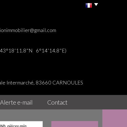
ionimmobilier@gmail.com
 (43°18'11.8"N 6°14'14.8"E)
iale Intermarché, 83660 CARNOULES
alerte e-mail
contact