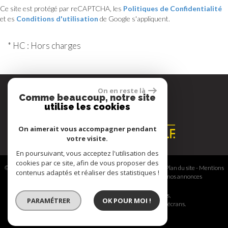
Ce site est protégé par reCAPTCHA, les
Politiques de Confidentialité
et es
Conditions d'utilisation
de Google s'appliquent.
* HC : Hors charges
On en reste là
Comme beaucoup, notre site
Espace propriétaire
utilise les cookies
On aimerait vous accompagner pendant
votre visite.
En poursuivant, vous acceptez l'utilisation des
cookies par ce site, afin de vous proposer des
© 2026 | Tous droits réservés | Traduction powered by Google -
Plan du site
-
Mentions
contenus adaptés et réaliser des statistiques !
légales
-
Nos honoraires
-
Partenaires
-
Admin
-
Toutes nos annonces
Site internet compatible multi-supports,
PARAMÉTRER
OK POUR MOI !
un seul site adaptable à tous les types d'écrans.