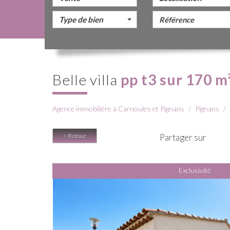
Type de bien
belle villa
pp t3 sur 170 m
Agence immobilière à Carnoules et Pignans
Pignans
< Retour
Partager sur
Exclusivité