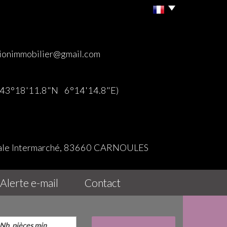
ionimmobilier@gmail.com
 (43°18'11.8"N 6°14'14.8"E)
iale Intermarché, 83660 CARNOULES
alerte e-mail
contact