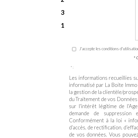
3
1
J'accepte les conditions d'utilisati
* 
* :
Les informations recueillies s
informatisé par La Boite Immo
la gestion de la clientèle/pros
du Traitement de vos Données 
sur l'intérêt légitime de l'A
demande de suppression e
Conformément à la loi « infor
d’accès, de rectification, d’eff
de vos données. Vous pouvez