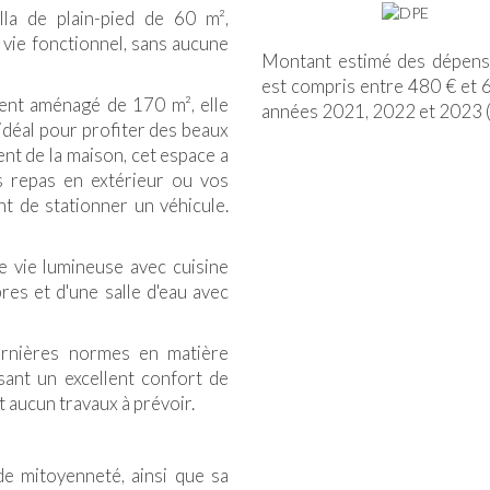
lla de plain-pied de
60 m²
,
 vie fonctionnel, sans aucune
Montant estimé des dépense
est compris entre 480 € et 6
ement aménagé de
170 m²
, elle
années 2021, 2022 et 2023 
 idéal pour profiter des beaux
ent de la maison, cet espace a
 repas en extérieur ou vos
t de stationner un véhicule.
 vie lumineuse avec cuisine
es et d'une salle d'eau avec
ernières normes en matière
issant un excellent confort de
 aucun travaux à prévoir.
de mitoyenneté, ainsi que sa