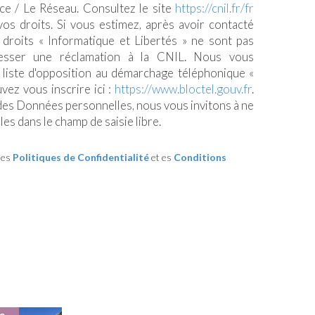
ce / Le Réseau. Consultez le site
https://cnil.fr/fr
vos droits. Si vous estimez, après avoir contacté
 droits « Informatique et Libertés » ne sont pas
esser une réclamation à la CNIL. Nous vous
a liste d'opposition au démarchage téléphonique «
uvez vous inscrire ici :
https://www.bloctel.gouv.fr
.
 des Données personnelles, nous vous invitons à ne
es dans le champ de saisie libre.
les
Politiques de Confidentialité
et es
Conditions