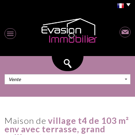
Vente
maison de
village t4 de 103 m²
env avec terrasse, grand