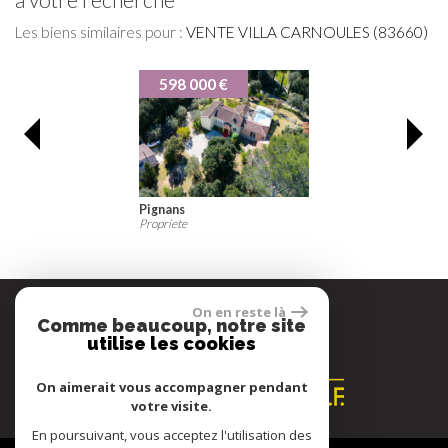
Les biens similaires pour :
VENTE VILLA CARNOULES (83660)
598 000 €
Pignans
Propriete
On en reste là
Comme beaucoup, notre site
Espace propriétaire
utilise les cookies
On aimerait vous accompagner pendant
votre visite.
En poursuivant, vous acceptez l'utilisation des