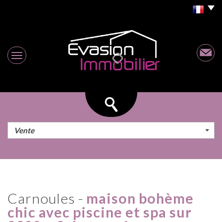
Vente
carnoules -
maison bohème
chic avec piscine et spa sur