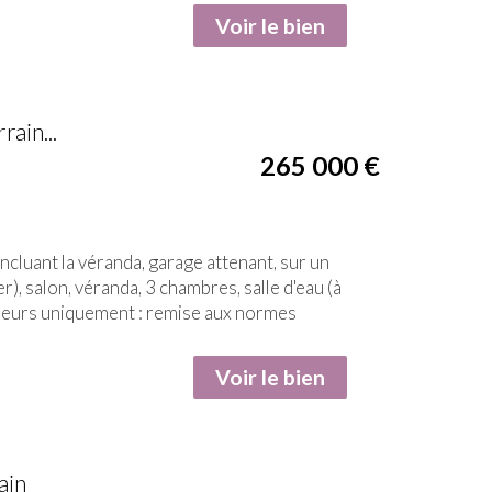
Voir le bien
ain...
265 000
€
luant la véranda, garage attenant, sur un
r), salon, véranda, 3 chambres, salle d'eau (à
érieurs uniquement : remise aux normes
Voir le bien
ain