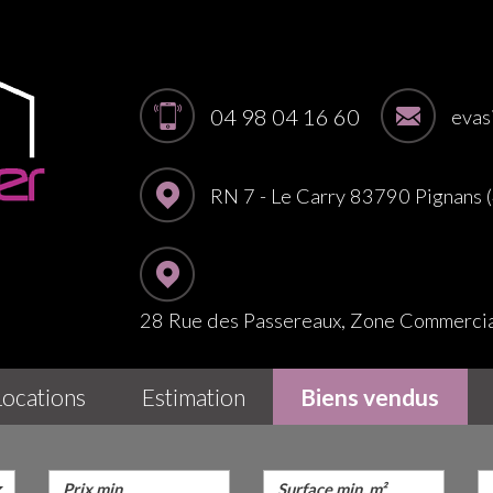
04 98 04 16 60
evas
RN 7 - Le Carry 83790 Pignans
28 Rue des Passereaux, Zone Commerc
locations
estimation
biens vendus