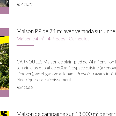
Ref
1021
Maison PP de 74 m² avec veranda sur un terr
Maison 74 m² - 4 Pièces - Carnoules
CARNOULES Maison de plain-pied de 74 m² environ inc
terrain clos et plat de 600 m². Espace cuisine (à rénove
rénover), wc et garage attenant. Prévoir travaux int
électriques, rafraichissement...
Ref
1063
Maison de campagne sur 13 000 m² de terr