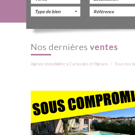
Type de bien
Nos dernières
ventes
Agence immobilière à Carnoules et Pignans
Tous nos b