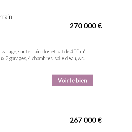
rrain
270 000
€
garage, sur terrain clos et pat de 400 m²
x 2 garages, 4 chambres, salle d'eau, wc.
Voir le bien
267 000
€