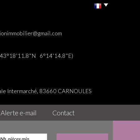
ionimmobilier@gmail.com
 (43°18'11.8"N 6°14'14.8"E)
iale Intermarché, 83660 CARNOULES
alerte e-mail
contact