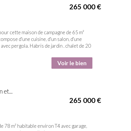
265 000
€
ur cette maison de campagne de 65 m²
compose d'une cuisine, d'un salon, d'une
e avec pergola. Habris de jardin . chalet de 20
Voir le bien
et...
265 000
€
 78 m² habitable environ T4 avec garage,