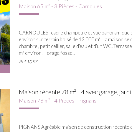
Maison 65 m² - 3 Pièces - Carnoules
CARNOULES- cadre champetre et vue panoramique po
environ sur terrain boisé de 13 000 m². La maison se 
chambre , petit cellier, salle d'eau et d'un WC. Terrass
m² environ . Forage,fosse...
Ref
1057
Maison récente 78 m² T4 avec garage, jardin 
Maison 78 m² - 4 Pièces - Pignans
PIGNANS Agréable maison de construction récente de