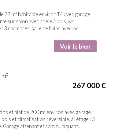
 77 m² habitable environ T4 avec garage,
rte sur salon avec poele à bois, wc
 : 3 chambres, salle de bains avec wc .
Voir le bien
m²...
267 000
€
los et plat de 200 m² environ avec garage.
ois et climatisation réversible, à l'étage : 3
ble. Garage attenant et communiquant.