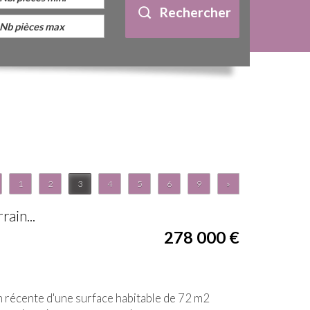
Rechercher
1
2
3
4
5
6
9
»
ain...
278 000
€
n récente d'une surface habitable de 72 m2